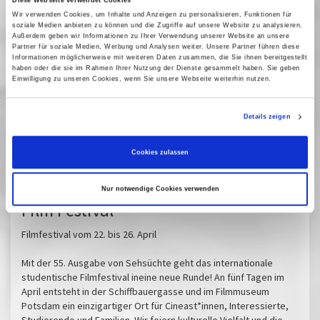
Diese Webseite verwendet Cookies
Wandernd Haus voll Vogelwasser
Wir verwenden Cookies, um Inhalte und Anzeigen zu personalisieren, Funktionen für
R: Veronika Samartseva, D 2011
soziale Medien anbieten zu können und die Zugriffe auf unsere Website zu analysieren.
Außerdem geben wir Informationen zu Ihrer Verwendung unserer Website an unsere
Partner für soziale Medien, Werbung und Analysen weiter. Unsere Partner führen diese
Informationen möglicherweise mit weiteren Daten zusammen, die Sie ihnen bereitgestellt
Tauro
haben oder die sie im Rahmen Ihrer Nutzung der Dienste gesammelt haben. Sie geben
R:
Matthias Daenschel, D
2002
Einwilligung zu unseren Cookies, wenn Sie unsere Webseite weiterhin nutzen.
Vergangene Vorstellungen
Details zeigen
25 April 2025
| 18:00
Cookies zulassen
Sehsüchte - International Student
Nur notwendige Cookies verwenden
Film Festival
Filmfestival vom 22. bis 26. April
Mit der 55. Ausgabe von Sehsüchte geht das internationale
studentische Filmfestival ineine neue Runde! An fünf Tagen im
April entsteht in der Schiffbauergasse und im Filmmuseum
Potsdam ein einzigartiger Ort für Cineast*innen, Interessierte,