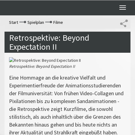
Toggle
naviga
Start
Spielplan
Filme
Retrospektive: Beyond
Expectation II
Retrospektive: Beyond Expectation II
Eine Hommage an die kreative Vielfalt und
Experimentierfreude
der Animationsstudierenden
der Filmuniversität:
Von frühen Video-Collagen und
Pixilationen bis zu komplexen Sandanimationen
-
d
ie Retrospektive zeigt Kurzfilme, die sowohl
stilistisch, als auch inhaltlich über die Grenzen des
Bekannten hinaus gehen
und bis heute nichts an
ihrer Aktualität und Strahlkraft eingebüßt haben.