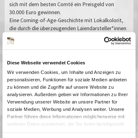
sich mit dem besten Comté ein Preisgeld von
30.000 Euro gewinnen.
Eine Coming-of-Age-Geschichte mit Lokalkolorit,
die durch die überzeugenden Laiendarsteller*innen
nie ins Kitschige abgleitet.
Vergangene Vorstellungen
01 April 2025
| 17:00
Diese Webseite verwendet Cookies
04 April 2025
| 19:00
Wir verwenden Cookies, um Inhalte und Anzeigen zu
09 April 2025
| 17:00
personalisieren, Funktionen für soziale Medien anbieten
12 April 2025
| 19:15
zu können und die Zugriffe auf unsere Website zu
17 April 2025
| 17:00
analysieren. Außerdem geben wir Informationen zu Ihrer
19 April 2025
| 21:00
Verwendung unserer Website an unsere Partner für
20 April 2025
| 19:30
soziale Medien, Werbung und Analysen weiter. Unsere
29 April 2025
| 17:00
Partner führen diese Informationen möglicherweise mit
weiteren Daten zusammen, die Sie ihnen bereitgestellt
haben oder die sie im Rahmen Ihrer Nutzung der Dienste