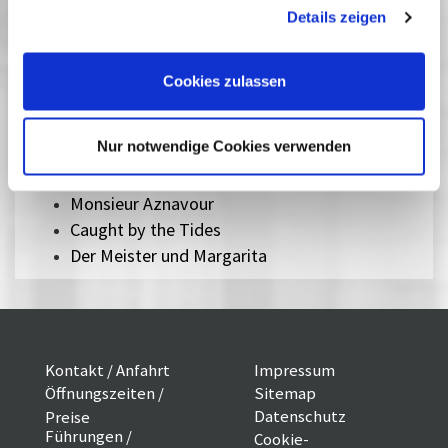
Fast verpasst
gesammelt haben. Sie geben Einwilligung zu unseren
Details zeigen
Cookies, wenn Sie unsere Webseite weiterhin nutzen.
Ausgesuchte aktuelle Filme, die durch die immer schnellere
Auswertungskette viel zu kurz in den Kinos zu sehen sind,
können Sie auf der großen Leinwand genießen. Bei uns sollen Sie
Cookies zulassen
nichts verpassen! In der Regel laufen internationale Filme sowohl
synchronisiert als auch in den untertitelten Originalfassungen.
Nur notwendige Cookies verwenden
Oslo Stories: Träume
Köln 75
Monsieur Aznavour
Caught by the Tides
Der Meister und Margarita
Kontakt / Anfahrt
Impressum
Öffnungszeiten /
Sitemap
Datenschutz
Preise
Führungen /
Cookie-