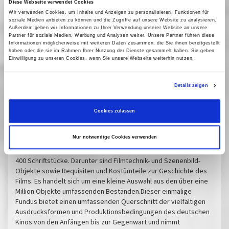
Führung mit Birgit Scholz (Kuratorin Textil und
Diese Webseite verwendet Cookies
Wir verwenden Cookies, um Inhalte und Anzeigen zu personalisieren, Funktionen für
Nachlässe/Vorlässe)
soziale Medien anbieten zu können und die Zugriffe auf unsere Website zu analysieren.
Außerdem geben wir Informationen zu Ihrer Verwendung unserer Website an unsere
Partner für soziale Medien, Werbung und Analysen weiter. Unsere Partner führen diese
Anmeldung erforderlich:
hier
Informationen möglicherweise mit weiteren Daten zusammen, die Sie ihnen bereitgestellt
haben oder die sie im Rahmen Ihrer Nutzung der Dienste gesammelt haben. Sie geben
Vergangene Vorstellungen
Einwilligung zu unseren Cookies, wenn Sie unsere Webseite weiterhin nutzen.
27 Mai 2025
| 16:00
Details zeigen
Cookies zulassen
Schaudepot in den Sammlungen
Nur notwendige Cookies verwenden
Das Schaudepot des Filmmuseums Potsdam im neuen
Sammlungsgebäude in Babelsberg zeigt rund 750 Exponate und
400 Schriftstücke. Darunter sind Filmtechnik- und Szenenbild-
Objekte sowie Requisiten und Kostümteile zur Geschichte des
Films. Es handelt sich um eine kleine Auswahl aus den über eine
Million Objekte umfassenden Beständen.Dieser einmalige
Fundus bietet einen umfassenden Querschnitt der vielfältigen
Ausdrucksformen und Produktionsbedingungen des deutschen
Kinos von den Anfängen bis zur Gegenwart und nimmt