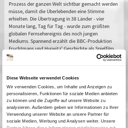
Prozess der ganzen Welt sichtbar gemacht werden
müsse, damit die Überlebenden eine Stimme
erhielten. Die Übertragung in 38 Länder - vier
Monate lang, Tag für Tag - wurde zum größten
globalen Fernsehereignis des noch jungen
Mediums. Spannend erzählt die BBC-Produktion
Fruchtmans und Hurwitz' Geschichte als Spielfilm
nach.
Vergangene Vorstellungen
20 Mai 2025
| 19:30
Diese Webseite verwendet Cookies
Wir verwenden Cookies, um Inhalte und Anzeigen zu
personalisieren, Funktionen für soziale Medien anbieten
How to Catch a Nazi
zu können und die Zugriffe auf unsere Website zu
analysieren. Außerdem geben wir Informationen zu Ihrer
Ausstellung und Begleitprogrammbis 1.2.2026Adolf Eichmann,
Verwendung unserer Website an unsere Partner für
der ehemalige Obersturmbannführer der SS im Berliner
Reichssicherheitshauptamt, war einer der berüchtigtsten
soziale Medien, Werbung und Analysen weiter. Unsere
Holocaust-Täter und maßgeblich für die Deportation und
Partner führen diese Informationen möglicherweise mit