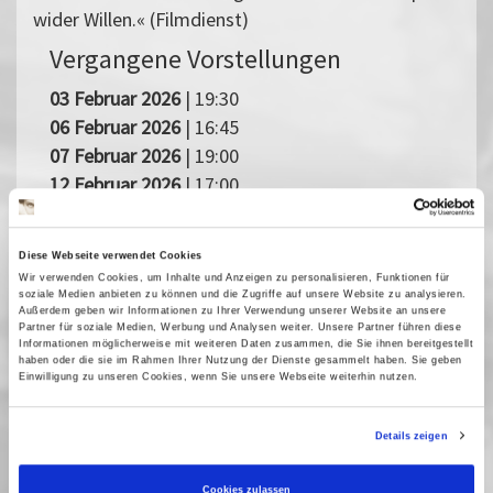
wider Willen.« (Filmdienst)
Vergangene Vorstellungen
03 Februar 2026
| 19:30
06 Februar 2026
| 16:45
07 Februar 2026
| 19:00
12 Februar 2026
| 17:00
14 Februar 2026
| 21:30
15 Februar 2026
| 19:15
Diese Webseite verwendet Cookies
18 Februar 2026
| 16:45
Wir verwenden Cookies, um Inhalte und Anzeigen zu personalisieren, Funktionen für
20 Februar 2026
| 19:00
soziale Medien anbieten zu können und die Zugriffe auf unsere Website zu analysieren.
Außerdem geben wir Informationen zu Ihrer Verwendung unserer Website an unsere
21 Februar 2026
| 21:45
Partner für soziale Medien, Werbung und Analysen weiter. Unsere Partner führen diese
Informationen möglicherweise mit weiteren Daten zusammen, die Sie ihnen bereitgestellt
24 Februar 2026
| 17:00
haben oder die sie im Rahmen Ihrer Nutzung der Dienste gesammelt haben. Sie geben
Einwilligung zu unseren Cookies, wenn Sie unsere Webseite weiterhin nutzen.
26 Februar 2026
| 21:45
Details zeigen
Fast verpasst
Cookies zulassen