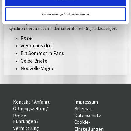
Ausgesuchte aktuelle Filme, die durch die immer schnellere
Auswertungskette viel zu kurz in den Kinos zu sehen sind,
Nur notwendige Cookies verwenden
können Sie auf der großen Leinwand genießen. Bei uns sollen Sie
nichts verpassen! In der Regel laufen internationale Filme sowohl
synchronisiert als auch in den untertitelten Originalfassungen.
Rose
Vier minus drei
Ein Sommer in Paris
Gelbe Briefe
Nouvelle Vague
Kontakt / Anfahrt
Impressum
Öffnungszeiten /
Sitemap
Datenschutz
Preise
Führungen /
Cookie-
Vermittlung
Einstellungen