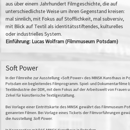
aus über einem Jahrhundert Filmgeschichte, die auf
unterschiedlichste Weise um ihren Gegenstand kreisen:
mal sinnlich, mit Fokus auf Stofflichkeit, mal subversiv,
mit Blick auf Textil als identitätsstiftendes, kulturelles
oder industrielles System.
Einführung: Lucas Wolfram (Filmmuseum Potsdam)
Soft Power
In der Filmreihe zur Ausstellung »Soft Power« des MINSK Kunsthaus in
Potsdam ein begleitendes Filmprogramm. Spiel- und Dokumentarfilme bi
Textilindustrie der DDR, mit dem Fokus auf der Arbeitswelt von Frauen 
Zirkel für künstlerische Textilgestaltung.
Bei Vorlage einer Eintrittskarte des MINSK gewährt das Filmmuseum Po
genannten Filmen. Bei Vorlage eines Tickets der Filmvorführungen gewäh
die Ausstellung
Soft Power.
In Kooperation mit DAS MINSK Kunsthaus in Potsdam