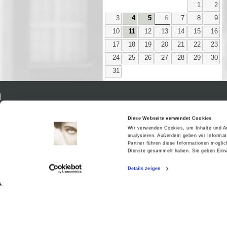
1
2
3
4
5
6
7
8
9
10
11
12
13
14
15
16
17
18
19
20
21
22
23
24
25
26
27
28
29
30
31
Aktuell
Diese Webseite verwendet Cookies
Digitales
Wir verwenden Cookies, um Inhalte und An
Ausstellungen
analysieren. Außerdem geben wir Informat
Partner führen diese Informationen mögli
Kino
Dienste gesammelt haben. Sie geben Einwi
Kino2online
Sammlungen
Details zeigen
Forschung