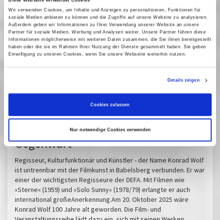
Diese Webseite verwendet Cookies
Autorin Regine Sylvester sowie den
Wir verwenden Cookies, um Inhalte und Anzeigen zu personalisieren, Funktionen für
Podcaster*innen Johanna Deventer und Fabien
soziale Medien anbieten zu können und die Zugriffe auf unsere Website zu analysieren.
Außerdem geben wir Informationen zu Ihrer Verwendung unserer Website an unsere
Meier
Partner für soziale Medien, Werbung und Analysen weiter. Unsere Partner führen diese
Moderation: Stefanie Eckert (Vorstand DEFA-
Informationen möglicherweise mit weiteren Daten zusammen, die Sie ihnen bereitgestellt
haben oder die sie im Rahmen Ihrer Nutzung der Dienste gesammelt haben. Sie geben
Stiftung)
Einwilligung zu unseren Cookies, wenn Sie unsere Webseite weiterhin nutzen.
Vergangene Vorstellungen
Details zeigen
11 Februar 2026
| 18:00
Cookies zulassen
Konrad Wolf 100 - Dialoge mit der
Nur notwendige Cookies verwenden
Gegenwart
Regisseur, Kulturfunktionär und Künstler - der Name Konrad Wolf
ist untrennbar mit der Filmkunst in Babelsberg verbunden. Er war
einer der wichtigsten Regisseure der DEFA. Mit Filmen wie
»Sterne« (1959) und »Solo Sunny« (1978/79) erlangte er auch
international großeAnerkennung.Am 20. Oktober 2025 wäre
Konrad Wolf 100 Jahre alt geworden. Die Film- und
Veranstaltungsreihe lädt dazu ein, sich mit seinen Werken