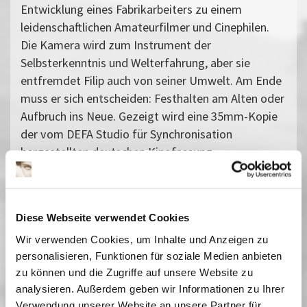
Entwicklung eines Fabrikarbeiters zu einem
leidenschaftlichen Amateurfilmer und Cinephilen.
Die Kamera wird zum Instrument der
Selbsterkenntnis und Welterfahrung, aber sie
entfremdet Filip auch von seiner Umwelt. Am Ende
muss er sich entscheiden: Festhalten am Alten oder
Aufbruch ins Neue. Gezeigt wird eine 35mm-Kopie
der vom DEFA Studio für Synchronisation
hergestellten deutschen Kinofassung.
Mit Dank an das Bundesarchiv und an die DEFA-
Stiftung.
Diese Webseite verwendet Cookies
Vergangene Vorstellungen
Wir verwenden Cookies, um Inhalte und Anzeigen zu
06 Juli 2018
| 20:30
personalisieren, Funktionen für soziale Medien anbieten
zu können und die Zugriffe auf unsere Website zu
analysieren. Außerdem geben wir Informationen zu Ihrer
Verwendung unserer Website an unsere Partner für