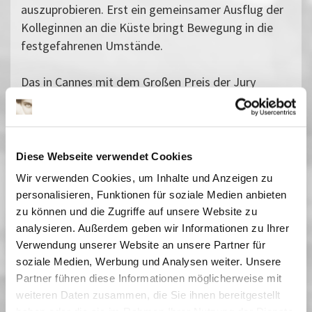
auszuprobieren. Erst ein gemeinsamer Ausflug der
Kolleginnen an die Küste bringt Bewegung in die
festgefahrenen Umstände.
Das in Cannes mit dem Großen Preis der Jury
ausgezeichnete Spielfilmdebüt mutet fast
dokumentarisch an und entwickelt eine
schwebende Atmosphäre, die das heutige Leben in
der Megastadt Mumbai einzigartig wiedergibt.
Diese Webseite verwendet Cookies
Vergangene Vorstellungen
Wir verwenden Cookies, um Inhalte und Anzeigen zu
personalisieren, Funktionen für soziale Medien anbieten
01 März 2025
| 19:15
zu können und die Zugriffe auf unsere Website zu
02 März 2025
| 17:00
analysieren. Außerdem geben wir Informationen zu Ihrer
11 März 2025
| 17:00
Verwendung unserer Website an unsere Partner für
16 März 2025
| 17:00
soziale Medien, Werbung und Analysen weiter. Unsere
20 März 2025
| 19:00
Partner führen diese Informationen möglicherweise mit
22 März 2025
| 21:30
weiteren Daten zusammen, die Sie ihnen bereitgestellt
30 März 2025
| 19:45
haben oder die sie im Rahmen Ihrer Nutzung der Dienste