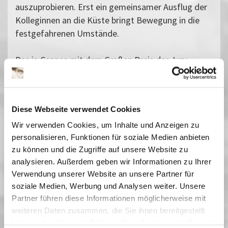
auszuprobieren. Erst ein gemeinsamer Ausflug der
Kolleginnen an die Küste bringt Bewegung in die
festgefahrenen Umstände.
Das in Cannes mit dem Großen Preis der Jury
ausgezeichnete Spielfilmdebüt mutet fast
dokumentarisch an und entwickelt eine
schwebende Atmosphäre, die das heutige Leben in
Diese Webseite verwendet Cookies
der Megastadt Mumbai einzigartig wiedergibt.
Vergangene Vorstellungen
Wir verwenden Cookies, um Inhalte und Anzeigen zu
personalisieren, Funktionen für soziale Medien anbieten
01 März 2025
| 19:15
zu können und die Zugriffe auf unsere Website zu
02 März 2025
| 17:00
analysieren. Außerdem geben wir Informationen zu Ihrer
11 März 2025
| 17:00
Verwendung unserer Website an unsere Partner für
16 März 2025
| 17:00
soziale Medien, Werbung und Analysen weiter. Unsere
20 März 2025
| 19:00
Partner führen diese Informationen möglicherweise mit
22 März 2025
| 21:30
weiteren Daten zusammen, die Sie ihnen bereitgestellt
30 März 2025
| 19:45
haben oder die sie im Rahmen Ihrer Nutzung der Dienste