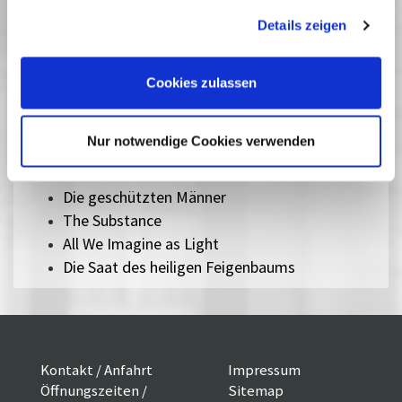
gesammelt haben. Sie geben Einwilligung zu unseren
Details zeigen
Cookies, wenn Sie unsere Webseite weiterhin nutzen.
Fast verpasst
Cookies zulassen
Ausgesuchte aktuelle Filme, die durch die immer schnellere
Auswertungskette viel zu kurz in den Kinos zu sehen sind,
können Sie auf der großen Leinwand genießen. Bei uns sollen Sie
Nur notwendige Cookies verwenden
nichts verpassen! In der Regel laufen internationale Filme sowohl
synchronisiert als auch in den untertitelten Originalfassungen.
Die geschützten Männer
The Substance
All We Imagine as Light
Die Saat des heiligen Feigenbaums
Kontakt / Anfahrt
Impressum
Öffnungszeiten /
Sitemap