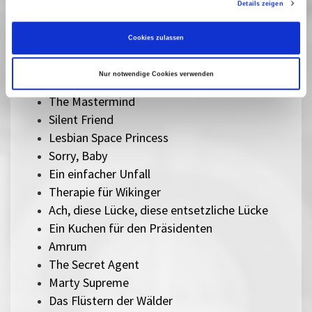
Details zeigen
Im Schatten des Orangenbaums
Der Held vom Bahnhof Friedrichstraße
Cookies zulassen
Herz aus Eis
Das Verschwinden des Josef Mengele
Nur notwendige Cookies verwenden
Sentimental Value
The Mastermind
Silent Friend
Lesbian Space Princess
Sorry, Baby
Ein einfacher Unfall
Therapie für Wikinger
Ach, diese Lücke, diese entsetzliche Lücke
Ein Kuchen für den Präsidenten
Amrum
The Secret Agent
Marty Supreme
Das Flüstern der Wälder