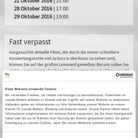
21 Oktober 2016
| 21:00
28 Oktober 2016
| 17:00
29 Oktober 2016
| 19:00
Fast verpasst
Ausgesuchte aktuelle Filme, die durch die immer schnellere
Auswertungskette viel zu kurz in den Kinos zu sehen sind,
können Sie auf der großen Leinwand genießen. Bei uns sollen Sie
nichts verpassen! In der Regel laufen internationale Filme sowohl
synchronisiert als auch in den untertitelten Originalfassungen.
Miroirs No. 3
Diese Webseite verwendet Cookies
Das tiefste Blau
Wir verwenden Cookies, um Inhalte und Anzeigen zu personalisieren, Funktionen für
soziale Medien anbieten zu können und die Zugriffe auf unsere Website zu analysieren.
Pfau - Bin ich echt?
Außerdem geben wir Informationen zu Ihrer Verwendung unserer Website an unsere
Im Prinzip Familie
Partner für soziale Medien, Werbung und Analysen weiter. Unsere Partner führen diese
Informationen möglicherweise mit weiteren Daten zusammen, die Sie ihnen bereitgestellt
Sorda
haben oder die sie im Rahmen Ihrer Nutzung der Dienste gesammelt haben. Sie geben
Einwilligung zu unseren Cookies, wenn Sie unsere Webseite weiterhin nutzen.
Sehnsucht in Sangerhausen
Vermiglio