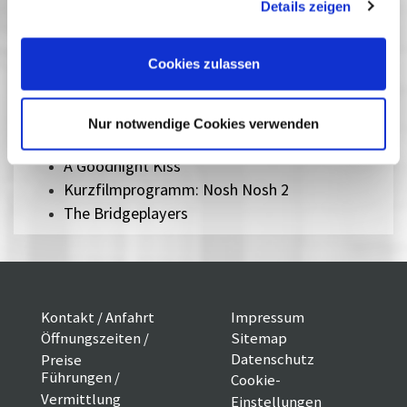
Details zeigen
Cookies, wenn Sie unsere Webseite weiterhin nutzen.
The Last Spy
Son of Saul
Cookies zulassen
A Jewish Problem / Scenes from the Divide
Negative Capability
The Smugglers / Butcher's Stain
Nur notwendige Cookies verwenden
Swedishkayt - Yidlife Crisis in Stockholm
A Goodnight Kiss
Kurzfilmprogramm: Nosh Nosh 2
The Bridgeplayers
Kontakt / Anfahrt
Impressum
Öffnungszeiten /
Sitemap
Datenschutz
Preise
Führungen /
Cookie-
Vermittlung
Einstellungen