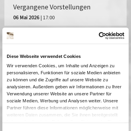
Vergangene Vorstellungen
06 Mai 2026
| 17:00
Jüdisches Filmfestival Berlin
Brandenburg
Diese Webseite verwendet Cookies
Filmfestival vom 5. bis 10. Mai 2026Das Jüdische Filmfestival
Berlin Brandenburg (JFBB) lädt dazu ein, die Vielfalt jüdischer
Wir verwenden Cookies, um Inhalte und Anzeigen zu
Perspektiven im Kino zu entdecken. Mit 60 Filmen aus 21
personalisieren, Funktionen für soziale Medien anbieten
Ländern, zwei Wettbewerben und mehreren Spezialreihen ist es
zu können und die Zugriffe auf unsere Website zu
das wichtigste Forum für jüdisches Kino in Europa. Gespräche
analysieren. Außerdem geben wir Informationen zu Ihrer
mit internationalen Gästen und Podiumsdiskussionen begleiten
Verwendung unserer Website an unsere Partner für
das Programm. Ob komisch oder tragisch, dokumentarisch oder
fiktional - die Filme des 32. JFBB regen zum gemeinsamen
soziale Medien, Werbung und Analysen weiter. Unsere
Nachdenken an. Im Filmmuseum Potsdam präsentiert das JFBB
Partner führen diese Informationen möglicherweise mit
Beiträge aus den Wettbewerben Spiel- und Dokumentarfilm,
weiteren Daten zusammen, die Sie ihnen bereitgestellt
Filme aus den Sonderreihen »Nordic Jewish Focus« sowie »The
haben oder die sie im Rahmen Ihrer Nutzung der Dienste
Other Israel« und lädt Schulklassen zum Bildungsprogramm ein.
gesammelt haben. Sie geben Einwilligung zu unseren
Weitere Informationen unter jfbb.info